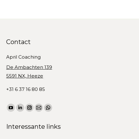
Contact
April Coaching
De Ambachten 139
5591 NX, Heeze
+31 6 37 16 80 85
Vind ons op:
YouTube
Linkedin
Instagram
Mail
WhatsApp
page
page
page
page
page
Interessante links
opens
opens
opens
opens
opens
in
in
in
in
in