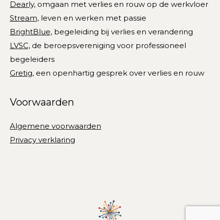
Dearly,
omgaan met verlies en rouw op de werkvloer
new
new
new
new
new
Stream,
leven en werken met passie
window
window
window
window
window
BrightBlue,
begeleiding bij verlies en verandering
LVSC,
de beroepsvereniging voor professioneel
begeleiders
Gretig,
een openhartig gesprek over verlies en rouw
Voorwaarden
Algemene voorwaarden
Privacy verklaring