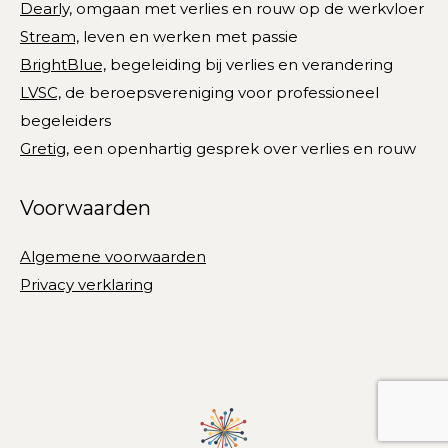
Dearly,
omgaan met verlies en rouw op de werkvloer
new
new
new
new
new
Stream,
leven en werken met passie
window
window
window
window
window
BrightBlue,
begeleiding bij verlies en verandering
LVSC,
de beroepsvereniging voor professioneel
begeleiders
Gretig,
een openhartig gesprek over verlies en rouw
Voorwaarden
Algemene voorwaarden
Privacy verklaring