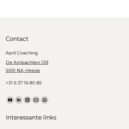
Contact
April Coaching
De Ambachten 139
5591 NX, Heeze
+31 6 37 16 80 85
Vind ons op:
YouTube
Linkedin
Instagram
Mail
WhatsApp
page
page
page
page
page
Interessante links
opens
opens
opens
opens
opens
in
in
in
in
in