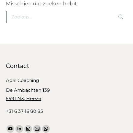
Misschien dat zoeken helpt.
Zoeken:
Contact
April Coaching
De Ambachten 139
5591 NX, Heeze
+31 6 37 16 80 85
Vind ons op:
YouTube
Linkedin
Instagram
Mail
WhatsApp