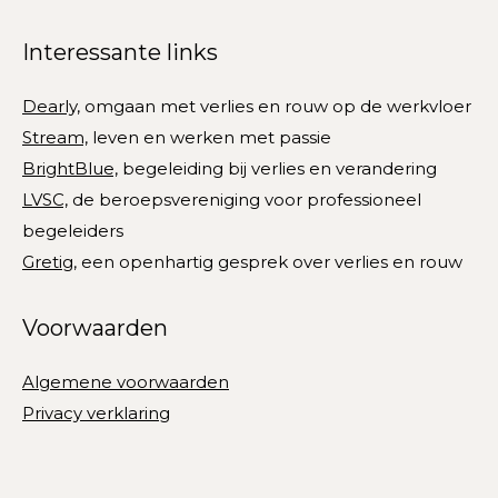
page
page
page
page
page
Interessante links
opens
opens
opens
opens
opens
in
in
in
in
in
Dearly,
omgaan met verlies en rouw op de werkvloer
new
new
new
new
new
Stream,
leven en werken met passie
window
window
window
window
window
BrightBlue,
begeleiding bij verlies en verandering
LVSC,
de beroepsvereniging voor professioneel
begeleiders
Gretig,
een openhartig gesprek over verlies en rouw
Voorwaarden
Algemene voorwaarden
Privacy verklaring