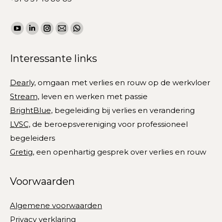
Vind ons op:
YouTube
Linkedin
Instagram
Mail
WhatsApp
page
page
page
page
page
Interessante links
opens
opens
opens
opens
opens
in
in
in
in
in
Dearly,
omgaan met verlies en rouw op de werkvloer
new
new
new
new
new
Stream,
leven en werken met passie
window
window
window
window
window
BrightBlue,
begeleiding bij verlies en verandering
LVSC,
de beroepsvereniging voor professioneel
begeleiders
Gretig,
een openhartig gesprek over verlies en rouw
Voorwaarden
Algemene voorwaarden
Privacy verklaring