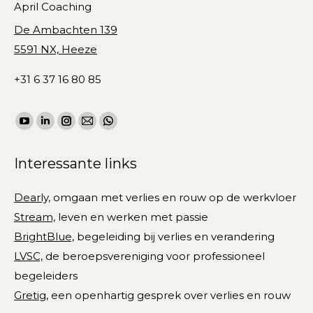
April Coaching
 hele
fantas
er in
harte
De Ambachten 139
biedt,
5591 NX, Heeze
kans o
die
+31 6 37 16 80 85
een g
 en
kwets
Vind ons op:
kundig
YouTube
Linkedin
Instagram
Mail
WhatsApp
uimte
waar 
page
page
page
page
page
deel,
Interessante links
opens
opens
opens
opens
opens
waaro
en
in
in
in
in
in
heb j
Dearly,
omgaan met verlies en rouw op de werkvloer
new
new
new
new
new
keuze
Stream,
leven en werken met passie
window
window
window
window
window
BrightBlue,
begeleiding bij verlies en verandering
LVSC,
de beroepsvereniging voor professioneel
begeleiders
Gretig,
een openhartig gesprek over verlies en rouw