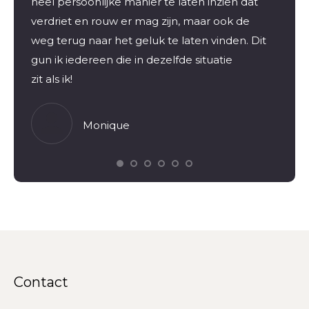
et
heel persoonlijke manier te laten inzien dat
nog ni
en
verdriet en rouw er mag zijn, maar ook de
Bij jo
weg terug naar het geluk te laten vinden. Dit
en to
en
gun ik iedereen die in dezelfde situatie
energ
zit als ik!
samen
 weer
gevoe
sloot
mijn 
Monique
en.
in mij
heeft
g is
gedach
r te
die t
w
vertr
n in
het w
de he
ar
gebra
soon
Contact
dat ik
Ik vi