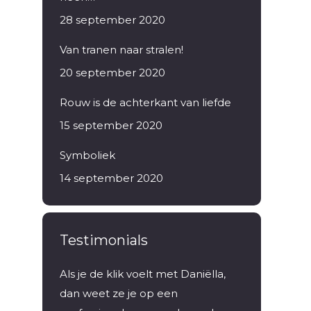
28 september 2020
Van tranen naar stralen!
20 september 2020
Rouw is de achterkant van liefde
15 september 2020
Symboliek
14 september 2020
Testimonials
 vader en
Als je de klik voelt met Daniëlla,
Ik kwam eers
oelde ik
dan weet ze je op een
enthousiaste