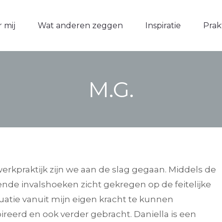
 mij
 mij
Wat anderen zeggen
Wat anderen zeggen
Inspiratie
Inspiratie
Prak
Prak
M.G.
erkpraktijk zijn we aan de slag gegaan. Middels de
lende invalshoeken zicht gekregen op de feitelijke
tuatie vanuit mijn eigen kracht te kunnen
reerd en ook verder gebracht. Daniella is een