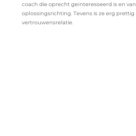
coach die oprecht geïnteresseerd is en van
oplossingsrichting. Tevens is ze erg pretti
vertrouwensrelatie.
Mijn reden om naar Daniella te
gaan, was het overlijden van mijn