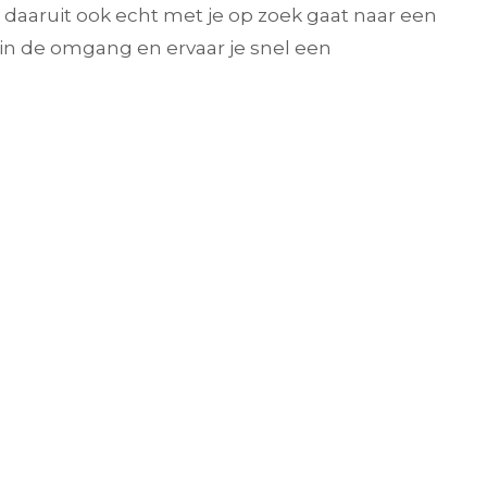
 daaruit ook echt met je op zoek gaat naar een
g in de omgang en ervaar je snel een
Naar aanleiding van het intake
Na het verlies van mijn
gesprek ervoer ik rustige
moeder(onverwachts) v