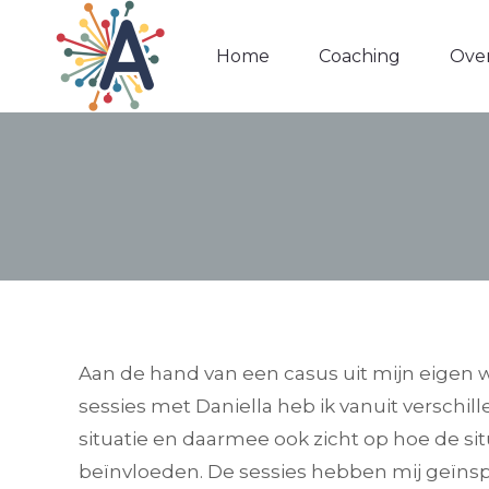
Home
Home
Coaching
Coaching
Over
Over
Aan de hand van een casus uit mijn eigen w
sessies met Daniella heb ik vanuit verschil
situatie en daarmee ook zicht op hoe de si
beïnvloeden. De sessies hebben mij geïnspi