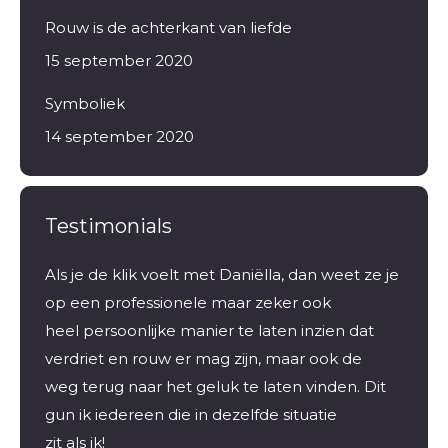
Rouw is de achterkant van liefde
15 september 2020
Symboliek
14 september 2020
Testimonials
Als je de klik voelt met Daniëlla, dan weet ze je
Ik kw
n en
op een professionele maar zeker ook
coach,
et
heel persoonlijke manier te laten inzien dat
nog ni
en
verdriet en rouw er mag zijn, maar ook de
Bij jo
weg terug naar het geluk te laten vinden. Dit
en to
en
gun ik iedereen die in dezelfde situatie
energ
zit als ik!
samen