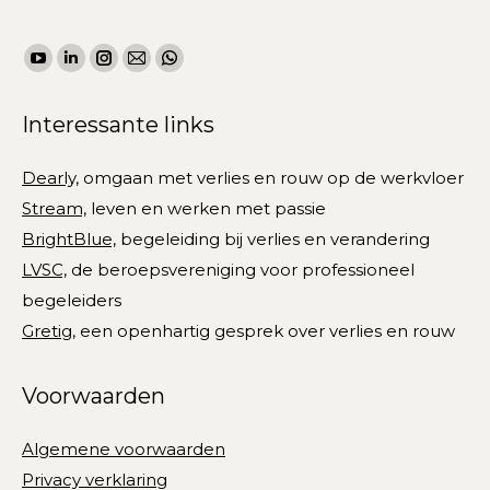
een g
 en
kwets
Vind ons op:
kundig
YouTube
Linkedin
Instagram
Mail
WhatsApp
uimte
waar 
page
page
page
page
page
deel,
Interessante links
opens
opens
opens
opens
opens
waaro
en
in
in
in
in
in
heb j
Dearly,
omgaan met verlies en rouw op de werkvloer
new
new
new
new
new
keuze
Stream,
leven en werken met passie
window
window
window
window
window
BrightBlue,
begeleiding bij verlies en verandering
LVSC,
de beroepsvereniging voor professioneel
begeleiders
Gretig,
een openhartig gesprek over verlies en rouw
Voorwaarden
Algemene voorwaarden
Privacy verklaring