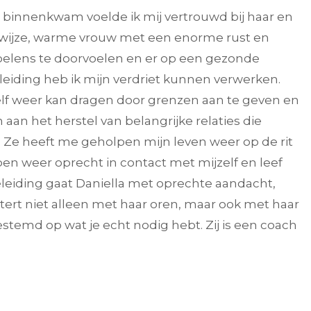
a binnenkwam voelde ik mij vertrouwd bij haar en
n wijze, warme vrouw met een enorme rust en
elens te doorvoelen en er op een gezonde
eiding heb ik mijn verdriet kunnen verwerken.
elf weer kan dragen door grenzen aan te geven en
n aan het herstel van belangrijke relaties die
 Ze heeft me geholpen mijn leven weer op de rit
k ben weer oprecht in contact met mijzelf en leef
leiding gaat Daniella met oprechte aandacht,
istert niet alleen met haar oren, maar ook met haar
stemd op wat je echt nodig hebt. Zij is een coach
Naar aanleiding van het intake
Na het verlies van mijn
gesprek ervoer ik rustige
moeder(onverwachts) v