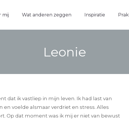
 mij
 mij
Wat anderen zeggen
Wat anderen zeggen
Inspiratie
Inspiratie
Prak
Prak
Leonie
dat ik vastliep in mijn leven. Ik had last van
en voelde alsmaar verdriet en stress. Alles
rt. Op dat moment was ik mij er niet van bewust