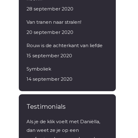
28 september 2020
Van tranen naar stralen!
20 september 2020
Rouw is de achterkant van liefde
15 september 2020
Symboliek
14 september 2020
Testimonials
 vader en
Als je de klik voelt met Daniëlla,
Ik kwam eers
oelde ik
dan weet ze je op een
enthousiaste