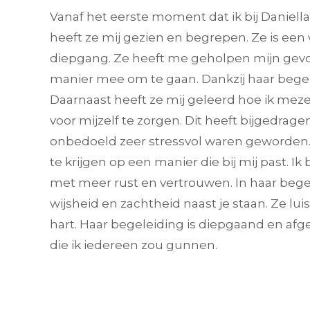
Vanaf het eerste moment dat ik bij Daniell
heeft ze mij gezien en begrepen. Ze is ee
diepgang. Ze heeft me geholpen mijn gevo
manier mee om te gaan. Dankzij haar begel
Daarnaast heeft ze mij geleerd hoe ik mez
voor mijzelf te zorgen. Dit heeft bijgedrage
onbedoeld zeer stressvol waren geworden.
te krijgen op een manier die bij mij past. I
met meer rust en vertrouwen. In haar bege
wijsheid en zachtheid naast je staan. Ze lu
hart. Haar begeleiding is diepgaand en afge
die ik iedereen zou gunnen.
Mijn reden om naar Daniella te
gaan, was het overlijden van mijn