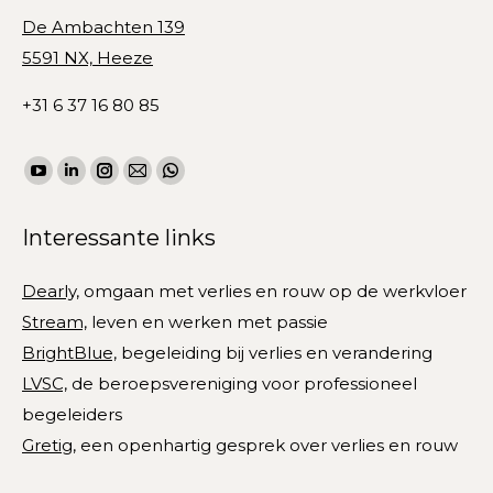
De Ambachten 139
5591 NX, Heeze
+31 6 37 16 80 85
Vind ons op:
YouTube
Linkedin
Instagram
Mail
WhatsApp
page
page
page
page
page
Interessante links
opens
opens
opens
opens
opens
in
in
in
in
in
Dearly,
omgaan met verlies en rouw op de werkvloer
new
new
new
new
new
Stream,
leven en werken met passie
window
window
window
window
window
BrightBlue,
begeleiding bij verlies en verandering
LVSC,
de beroepsvereniging voor professioneel
begeleiders
Gretig,
een openhartig gesprek over verlies en rouw