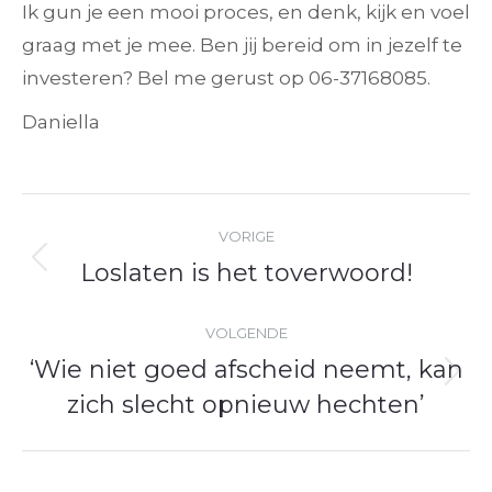
Ik gun je een mooi proces, en denk, kijk en voel
graag met je mee. Ben jij bereid om in jezelf te
investeren? Bel me gerust op 06-37168085.
Daniella
Bericht
VORIGE
navigatie
Loslaten is het toverwoord!
Vorig
bericht
VOLGENDE
‘Wie niet goed afscheid neemt, kan
Volgend
zich slecht opnieuw hechten’
bericht